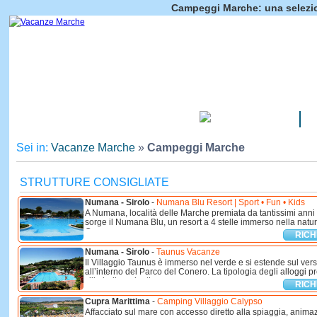
Campeggi Marche: una selezio
CAMPEGGI
Sei in:
Vacanze Marche
»
Campeggi Marche
STRUTTURE CONSIGLIATE
Numana - Sirolo
-
Numana Blu Resort | Sport • Fun • Kids
A Numana, località delle Marche premiata da tantissimi anni 
sorge il Numana Blu, un resort a 4 stelle immerso nella natur
Conero, a ...
RICH
Numana - Sirolo
-
Taunus Vacanze
Il Villaggio Taunus è immerso nel verde e si estende sul vers
all’interno del Parco del Conero. La tipologia degli alloggi 
ville indipendenti ...
RICH
Cupra Marittima
-
Camping Villaggio Calypso
Affacciato sul mare con accesso diretto alla spiaggia, animaz