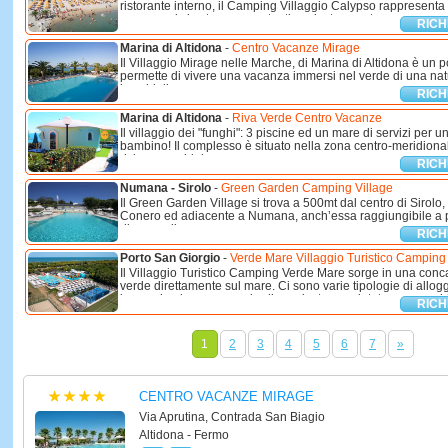
ristorante interno, il Camping Villaggio Calypso rappresenta l
vacanza si vive tra mare autentico, risate spontanee e ...
RICH
Marina di Altidona
-
Centro Vacanze Mirage
Il Villaggio Mirage nelle Marche, di Marina di Altidona è un 
permette di vivere una vacanza immersi nel verde di una nat
boschi di ...
RICH
Marina di Altidona
-
Riva Verde Centro Vacanze
Il villaggio dei "funghi": 3 piscine ed un mare di servizi per 
bambino! Il complesso è situato nella zona centro-meridiona
riviera marchigiana, ...
RICH
Numana - Sirolo
-
Green Garden Camping Village
Il Green Garden Village si trova a 500mt dal centro di Sirolo,
Conero ed adiacente a Numana, anch’essa raggiungibile a pie
dispone di ...
RICH
Porto San Giorgio
-
Verde Mare Villaggio Turistico Camping
Il Villaggio Turistico Camping Verde Mare sorge in una conc
verde direttamente sul mare. Ci sono varie tipologie di allog
immersi nel parco con giardino privato e recintato; case mobili
RICH
1
2
3
4
5
6
7
»
CENTRO VACANZE MIRAGE
Via Aprutina, Contrada San Biagio
Altidona - Fermo