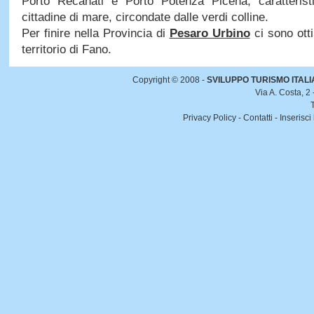
Porto Recanati e Porto Potenza Picena, caratteristi
cittadine di mare, circondate dalle verdi colline.
Per finire nella Provincia di
Pesaro Urbino
ci sono ott
territorio di Fano.
Copyright © 2008 -
SVILUPPO TURISMO ITALIA 
Via A. Costa, 2
Privacy Policy
-
Contatti
-
Inserisci 