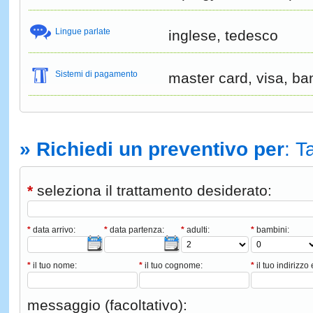
Lingue parlate
inglese, tedesco
Sistemi di pagamento
master card, visa, b
» Richiedi un preventivo per
: 
*
seleziona il trattamento desiderato:
*
data arrivo:
*
data partenza:
*
adulti:
*
bambini:
*
il tuo nome:
*
il tuo cognome:
*
il tuo indirizzo 
messaggio (facoltativo):