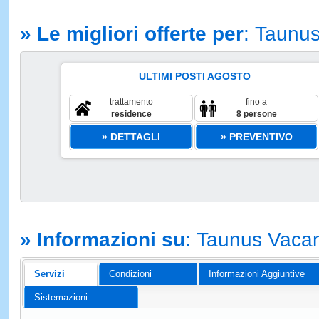
» Le migliori offerte per
: Taunu
ULTIMI POSTI AGOSTO
trattamento
fino a
residence
8 persone
» DETTAGLI
» PREVENTIVO
» Informazioni su
: Taunus Vaca
Servizi
Condizioni
Informazioni Aggiuntive
Sistemazioni