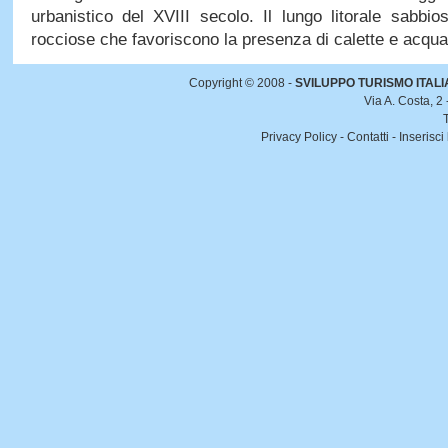
urbanistico del XVIII secolo. Il lungo litorale sabbi
rocciose che favoriscono la presenza di calette e acqua 
Copyright © 2008 -
SVILUPPO TURISMO ITALIA 
Via A. Costa, 2
Privacy Policy
-
Contatti
-
Inserisci 