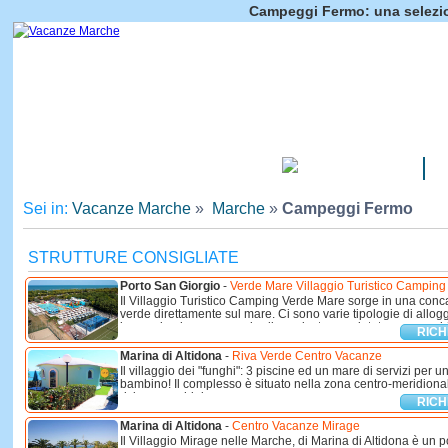
Campeggi Fermo: una selezio
CAMPEGGI
Sei in:
Vacanze Marche
»
Marche
»
Campeggi Fermo
STRUTTURE CONSIGLIATE
Porto San Giorgio
-
Verde Mare Villaggio Turistico Camping
Il Villaggio Turistico Camping Verde Mare sorge in una conc
verde direttamente sul mare. Ci sono varie tipologie di allog
immersi nel parco con giardino privato e recintato; case mobili
RICH
Marina di Altidona
-
Riva Verde Centro Vacanze
Il villaggio dei "funghi": 3 piscine ed un mare di servizi per 
bambino! Il complesso è situato nella zona centro-meridiona
riviera marchigiana, ...
RICH
Marina di Altidona
-
Centro Vacanze Mirage
Il Villaggio Mirage nelle Marche, di Marina di Altidona è un 