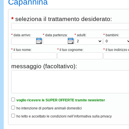
Capannina
*
seleziona il trattamento desiderato:
*
data arrivo:
*
data partenza:
*
adulti:
*
bambini:
*
il tuo nome:
*
il tuo cognome:
*
il tuo indirizzo 
messaggio (facoltativo):
voglio ricevere le SUPER OFFERTE tramite newsletter
ho intenzione di portare animali domestici
ho letto e accettato le condizioni nell’informativa sulla privacy