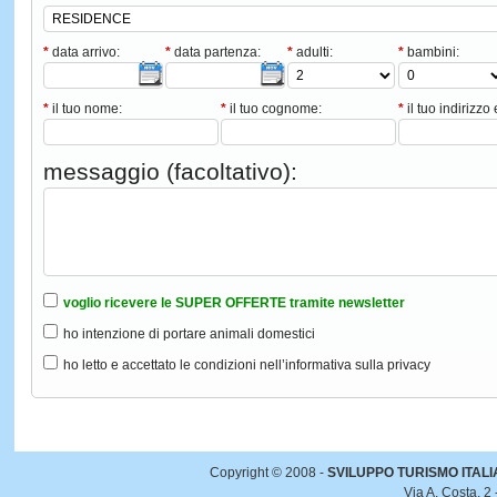
*
data arrivo:
*
data partenza:
*
adulti:
*
bambini:
*
il tuo nome:
*
il tuo cognome:
*
il tuo indirizzo 
messaggio (facoltativo):
voglio ricevere le SUPER OFFERTE tramite newsletter
ho intenzione di portare animali domestici
ho letto e accettato le condizioni nell’informativa sulla privacy
Copyright © 2008 -
SVILUPPO TURISMO ITALIA 
Via A. Costa, 2