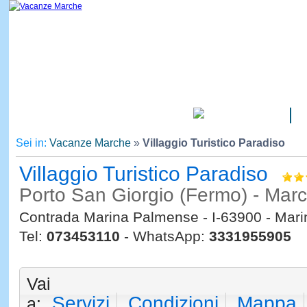
CAMPEGGI
Sei in:
Vacanze Marche
»
Villaggio Turistico Paradiso
Villaggio Turistico Paradiso
Porto San Giorgio (Fermo) - Mar
Contrada Marina Palmense - I-63900 - Mar
Tel:
073453110
- WhatsApp:
3331955905
Vai
Servizi
Condizioni
Mappa
a: