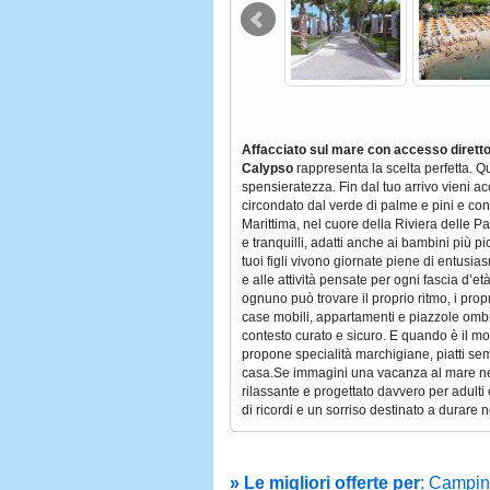
Affacciato sul mare con
accesso diretto
Calypso
rappresenta la scelta perfetta. Qu
spensieratezza. Fin dal tuo arrivo vieni acc
circondato dal verde di palme e pini e con 
Marittima, nel cuore della Riviera delle Pa
e tranquilli, adatti anche ai bambini più pi
tuoi figli vivono giornate piene di entusias
e alle attività pensate per ogni fascia d’
ognuno può trovare il proprio ritmo, i propr
case mobili, appartamenti e piazzole ombreg
contesto curato e sicuro. E quando è il mom
propone specialità marchigiane, piatti sem
casa.Se immagini una vacanza al mare nel
rilassante e progettato davvero per adulti 
di ricordi e un sorriso destinato a durare 
» Le migliori offerte per
: Campin