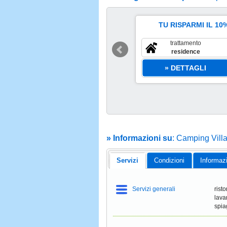
TU RISPARMI IL 10%
1 Mag Al 27 Set
scade il 27 set
trattamento
€
25
residence
r piazzola al giorno
» DETTAGLI
a partire da
» Informazioni su
: Camping Vill
Servizi
Condizioni
Informaz
Servizi generali
rist
lavan
spia