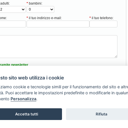
adulti:
*
bambini:
nome:
*
il tuo indirizzo e-mail:
*
il tuo telefono:
ramite newsletter
tici
to sito web utilizza i cookie
nformativa sulla privacy
zziamo cookie e tecnologie simili per il funzionamento del sito e altr
lità. Puoi accettare le impostazioni predefinite o modificarle in qual
Torna Su
ento
Personalizza
.
008 -
SVILUPPO TURISMO ITALIA S.r.L. unipersonale
- P.IVA: 01665350433 - R.
Via A. Costa, 2 - 63822 Porto San Giorgio (FM)
Accetta tutti
Rifiuta
Tel. 0734 677208
Privacy Policy
-
Contatti
-
Inserisci la tua struttura
-
Avviso Legale
-
Preferenze cooki