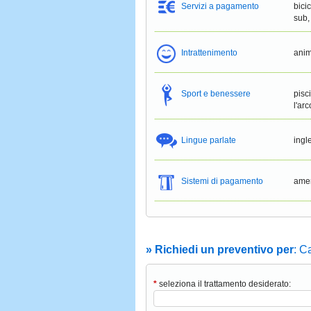
Servizi a pagamento
bici
sub,
Intrattenimento
anim
Sport e benessere
pisc
l'arc
Lingue parlate
ingl
Sistemi di pagamento
amer
» Richiedi un preventivo per
: C
*
seleziona il trattamento desiderato: