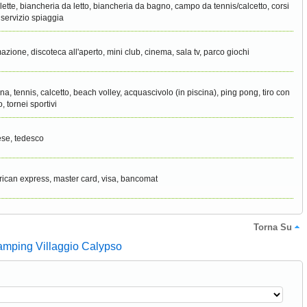
clette, biancheria da letto, biancheria da bagno, campo da tennis/calcetto, corsi
 servizio spiaggia
azione, discoteca all'aperto, mini club, cinema, sala tv, parco giochi
ina, tennis, calcetto, beach volley, acquascivolo (in piscina), ping pong, tiro con
o, tornei sportivi
ese, tedesco
ican express, master card, visa, bancomat
Torna Su
amping Villaggio Calypso