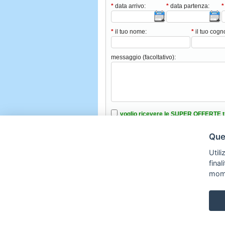
*
data arrivo:
*
data partenza:
*
*
il tuo nome:
*
il tuo cog
messaggio (facoltativo):
voglio ricevere le SUPER OFFERTE t
ho intenzione di portare animali domes
Ques
ho letto e accettato le condizioni nell’i
Utili
fina
mom
Copyright © 2