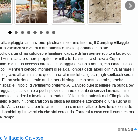
 alla spiaggia
, animazione, piscina e ristorante interno, il
Camping Villaggio
i la vacanza si vive tra mare autentico, risate spontanee e totale
olto da un clima caloroso e familiare, capace di farti sentire subito a tuo agio,
l’Adriatico che si apre proprio davanti a te. La struttura si trova a Cupra
lme, e offre un accesso diretto alla spiaggia di sabbia dorata, con fondali bassi
ccoli. Mentre ti concedi momenti di relax all’ombra degli alberi o in riva al mare, i
mo grazie all’animazione quotidiana, al miniclub, ai giochi, agli spettacoli serali
età. È una soluzione ideale anche per chi viaggia con nonni o amici, perché
i spazi e il tipo di divertimento preferito. Al Calypso puoi scegliere tra bungalow,
giate, tutte situate a pochi passi dal mare e dotate di servizi funzionali, in un
ento di sedersi a tavola, ad attenderti c’è la cucina autentica di Olimpia, che
plici e genuini, preparati con la stessa passione e attenzione di una cucina di
le Marche pensata per le famiglie, in un camping village dove tutto è comodo,
e bambini, qui troverai ciò che stai cercando. Tornerai a casa con il cuore colmo
nel tempo
Torna Su
g Villaggio Calypso