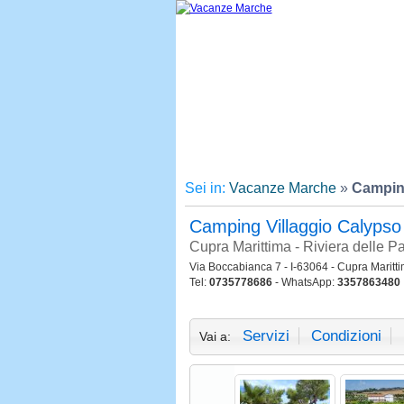
Sei in:
Vacanze Marche
»
Camping
Camping Villaggio Calyps
Cupra Marittima - Riviera delle P
Via Boccabianca 7 - I-63064 - Cupra Maritt
Tel:
0735778686
- WhatsApp:
3357863480
Servizi
Condizioni
Vai a: