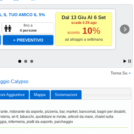
, IL TUO AMICO IL 5%
Dal 13 Giu Al 6 Set
scade il 29 ago
fino a
10
%
4 persone
sconto
ad alloggio a settimana
» PREVENTIVO
Torna Su
aggio Calypso
ioni Aggiuntive
Mappa
Sistemazioni
orante, ristorante da asporto, pizzeria, bar, market, bancomat, bagni per disabili,
deria, wi-fi, tabacchi, quotidiani ie riviste, articoli da mare, chalet sulla
ggia, infermeria, piatti da asporto, parcheggio