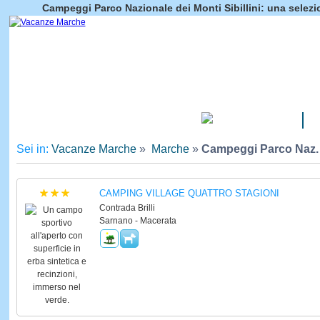
Campeggi Parco Nazionale dei Monti Sibillini: una selezi
CAMPEGGI
Sei in:
Vacanze Marche
»
Marche
»
Campeggi Parco Naz. M
CAMPING VILLAGE QUATTRO STAGIONI
Contrada Brilli
Sarnano - Macerata