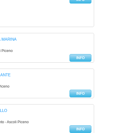
 MARINA
i Piceno
INFO
MANTE
Piceno
INFO
LLO
to - Ascoli Piceno
INFO