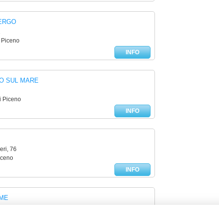
BERGO
1
i Piceno
INFO
O SUL MARE
i Piceno
INFO
ri, 76
iceno
INFO
LME
, 166
iceno