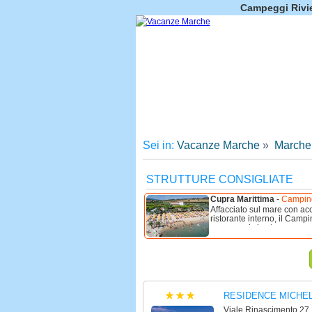
Campeggi Rivie
Sei in:
Vacanze Marche
»
Marche
STRUTTURE CONSIGLIATE
Cupra Marittima
-
Camping
Affacciato sul mare con acc
ristorante interno, il Campi
vacanza si vive tra mare aut
RESIDENCE MICHE
Viale Rinascimento 27