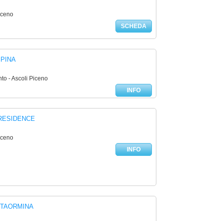
iceno
SCHEDA
SPINA
to - Ascoli Piceno
INFO
RESIDENCE
iceno
INFO
 TAORMINA