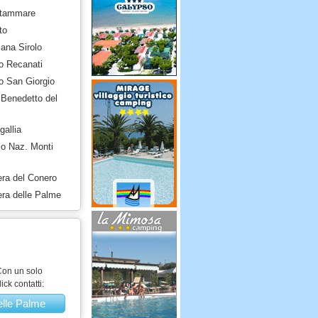
ttammare
to
na Sirolo
o Recanati
o San Giorgio
Benedetto del
allia
o Naz. Monti
ra del Conero
ra delle Palme
on un solo
lick contatti:
elle Palme