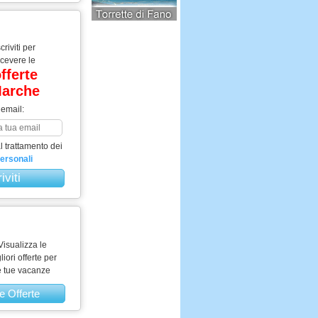
scriviti per
icevere le
fferte
arche
 email:
 trattamento dei
personali
Visualizza le
liori offerte per
e tue vacanze
e Offerte