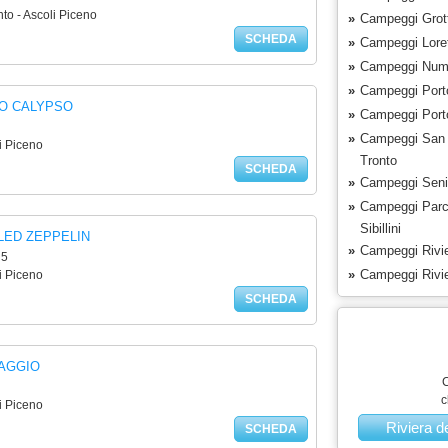
to - Ascoli Piceno
»
Campeggi Gro
SCHEDA
»
Campeggi Lore
»
Campeggi Numa
»
Campeggi Port
IO CALYPSO
»
Campeggi Port
»
Campeggi San 
i Piceno
Tronto
SCHEDA
»
Campeggi Senig
»
Campeggi Parc
Sibillini
LED ZEPPELIN
»
Campeggi Rivie
 5
»
Campeggi Rivie
i Piceno
SCHEDA
AGGIO
C
c
i Piceno
Riviera d
SCHEDA