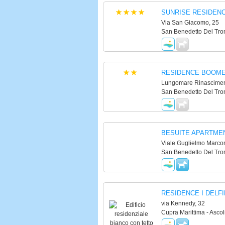
SUNRISE RESIDEN
Via San Giacomo, 25
San Benedetto Del Tron
RESIDENCE BOOM
Lungomare Rinascimen
San Benedetto Del Tron
BESUITE APARTME
Viale Guglielmo Marcon
San Benedetto Del Tron
RESIDENCE I DELFI
via Kennedy, 32
Cupra Marittima - Ascol