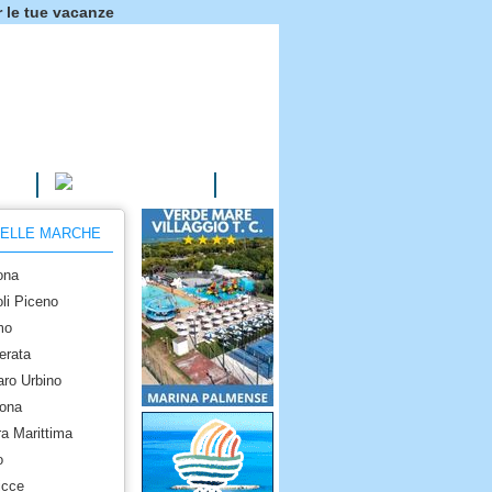
 le tue vacanze
AGRITURISMI
NELLE MARCHE
ona
li Piceno
mo
erata
ro Urbino
dona
a Marittima
o
icce