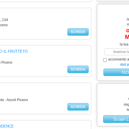
i
, 134
r
iceno
o
SCHEDA
M
la tua
O IL FRUTTETO
acconsento al
i Piceno
dati 
SCHEDA
to - Ascoli Piceno
mig
SCHEDA
l
Scopri L
IDENCE