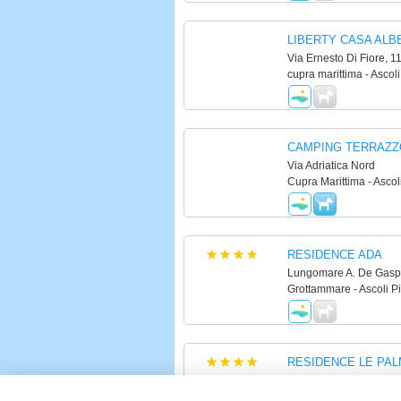
LIBERTY CASA AL
Via Ernesto Di Fiore, 1
cupra marittima - Ascol
CAMPING TERRAZZ
Via Adriatica Nord
Cupra Marittima - Ascol
RESIDENCE ADA
Lungomare A. De Gaspe
Grottammare - Ascoli P
RESIDENCE LE PA
Lungomare De Gasperi
Grottammare - Ascoli P