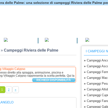
ra delle Palme: una selezione di campeggi Riviera delle Palme per
CAMPEGGI
VILLAGGI
HOTEL
»
Campeggi Riviera delle Palme
I CAMPEGGI 
»
Campeggi Anc
»
Campeggi Asco
 Villaggio Calypso
»
Campeggi Fer
esso diretto alla spiaggia, animazione, piscina e
ng Villaggio Calypso rappresenta la scelta perfetta. Qui la
»
Campeggi Mac
entico, risate spontanee e ...
RICHIEDI DISPONIBILITÀ
»
Campeggi Pesa
»
Campeggi Alti
1
2
»
»
Campeggi Cupr
»
Campeggi Fan
LANGELO
»
Campeggi Gab