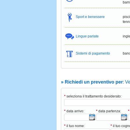
bamb
Sport e benessere
pisc
tenn
Lingue parlate
ingl
Sistemi di pagamento
banc
» Richiedi un preventivo per
: V
*
seleziona il trattamento desiderato:
*
data arrivo:
*
data partenza:
*
*
il tuo nome:
*
il tuo cog