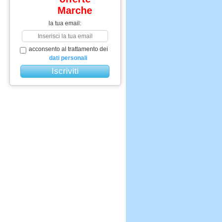
Marche
la tua email:
acconsento al trattamento dei
dati personali
ALL INCLUSIVE AL PREZZO RESIDENCE
trattamento
fino a
residence
4 persone