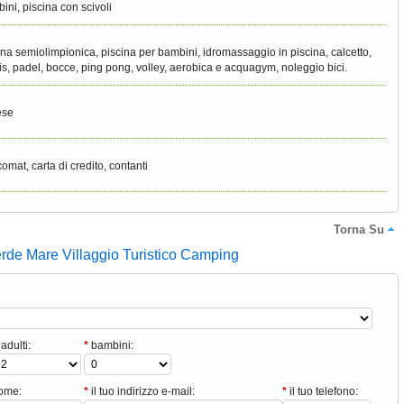
ini, piscina con scivoli
ina semiolimpionica, piscina per bambini, idromassaggio in piscina, calcetto,
is, padel, bocce, ping pong, volley, aerobica e acquagym, noleggio bici.
ese
omat, carta di credito, contanti
Torna Su
erde Mare Villaggio Turistico Camping
adulti:
*
bambini:
nome:
*
il tuo indirizzo e-mail:
*
il tuo telefono: