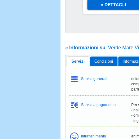
alloggio a settimana
» DETTAGLI
a partire da
» Informazioni su
: Verde Mare V
Servizi
Condizioni
Informaz
Servizi generali
rist
comp
parr
Servizi a pagamento
Per 
- no
- om
- ing
Intrattenimento
anim