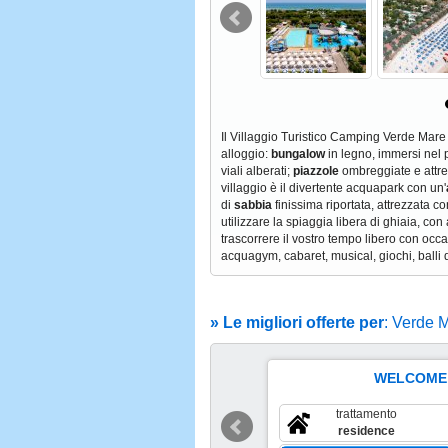
Il Villaggio Turistico Camping Verde Mare
alloggio:
bungalow
in legno, immersi nel p
viali alberati;
piazzole
ombreggiate e attrezz
villaggio è il divertente acquapark con un'
di
sabbia
finissima riportata, attrezzata co
utilizzare la spiaggia libera di ghiaia, con
trascorrere il vostro tempo libero con occas
acquagym, cabaret, musical, giochi, balli 
» Le migliori offerte per
: Verde 
WELCOME
 5 Set Al 12 Set
scade il 4 set
trattamento
€
510
residence