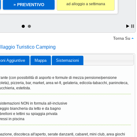
ad alloggio a settimana
» PREVENTIVO
Torna Su
illaggio Turistico Camping
ioni Aggiuntive
Mappa
Sistemazioni
orante (con possibilità di asporto e formule di mezza pensione/pensione
leta), pizzeria, bar, market, area wi-fi, gelateria, edicola-tabacchi, paninoteca,
ucchieria, estetista.
sistemazioni NON in formula all-inclusive
leggio biancheria da letto e da bagno
brelloni e lettini su spiaggia privata
ressi in piscina
azione, discoteca all'aperto, serate danzanti, cabaret, mini club, area giochi