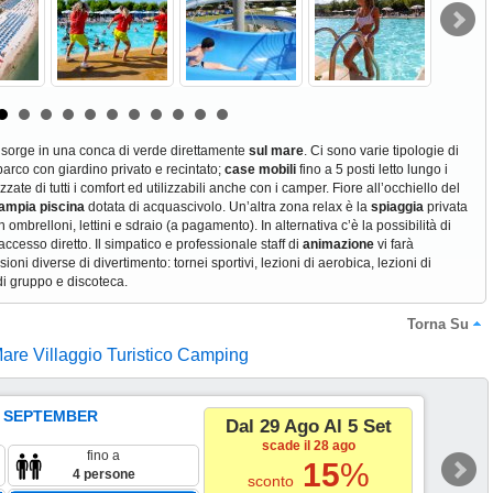
 sorge in una conca di verde direttamente
sul mare
. Ci sono varie tipologie di
arco con giardino privato e recintato;
case mobili
fino a 5 posti letto lungo i
ate di tutti i comfort ed utilizzabili anche con i camper. Fiore all’occhiello del
ampia piscina
dotata di acquascivolo. Un’altra zona relax è la
spiaggia
privata
n ombrelloni, lettini e sdraio (a pagamento). In alternativa c’è la possibilità di
 accesso diretto. Il simpatico e professionale staff di
animazione
vi farà
ioni diverse di divertimento: tornei sportivi, lezioni di aerobica, lezioni di
di gruppo e discoteca.
Torna Su
Mare Villaggio Turistico Camping
 SEPTEMBER
Dal 29 Ago Al 5 Set
scade il 28 ago
fino a
15
%
4 persone
sconto