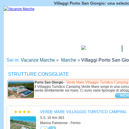
Villaggi Porto San Giorgio: una selezi
CAMPEGGI
Sei in:
Vacanze Marche
»
Marche
»
Villaggi Porto San Gio
STRUTTURE CONSIGLIATE
Porto San Giorgio
-
Verde Mare Villaggio Turistico Camping
Il Villaggio Turistico Camping Verde Mare sorge in una conc
verde direttamente sul mare. Ci sono varie tipologie di allog
immersi nel parco con giardino privato e recintato; case mobili
RICH
VERDE MARE VILLAGGIO TURISTICO CAMPING
S.S. 16 Km 363
Marina Palmense - Fermo