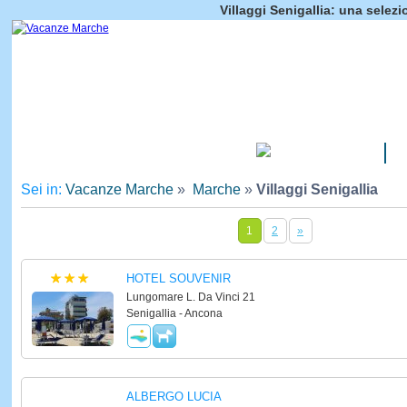
Villaggi Senigallia: una selezi
CAMPEGGI
Sei in:
Vacanze Marche
»
Marche
»
Villaggi Senigallia
1
2
»
HOTEL SOUVENIR
Lungomare L. Da Vinci 21
Senigallia - Ancona
ALBERGO LUCIA