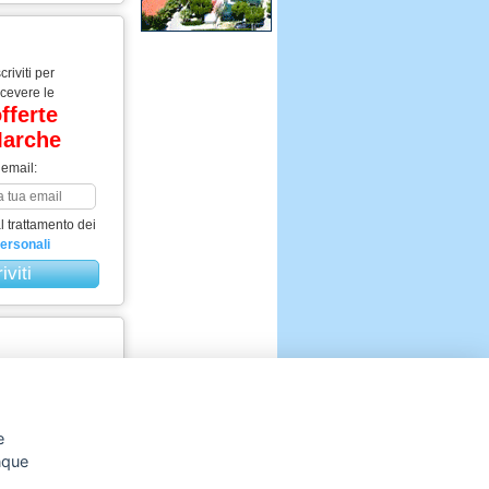
scriviti per
icevere le
fferte
arche
 email:
 trattamento dei
personali
Visualizza le
liori offerte per
e tue vacanze
e
e Offerte
unque