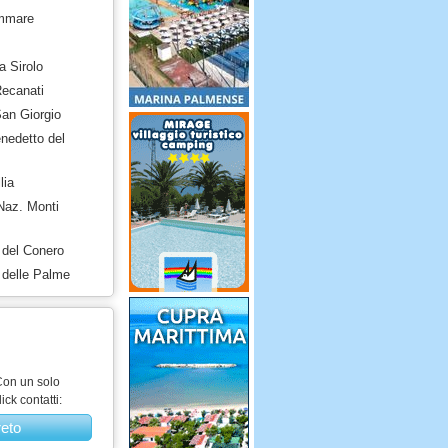
ammare
a Sirolo
Recanati
San Giorgio
nedetto del
lia
Naz. Monti
a del Conero
a delle Palme
on un solo
lick contatti:
reto