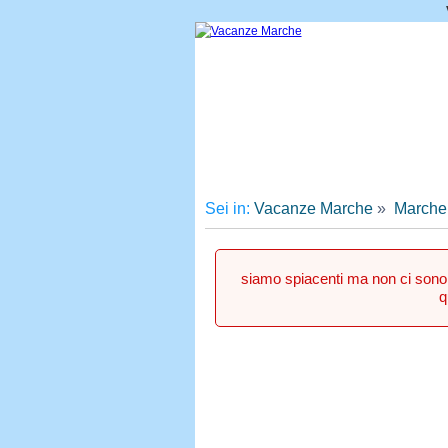
Sei in:
Vacanze Marche
»
Marche
siamo spiacenti ma non ci sono s
q