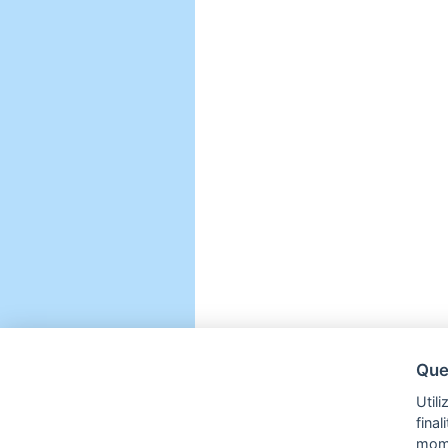
Ques
Utili
fina
mom