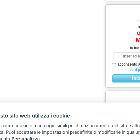
i
r
o
M
la tua
acconsento al
dati 
mig
to sito web utilizza i cookie
l
zziamo cookie e tecnologie simili per il funzionamento del sito e altr
Scopri L
lità. Puoi accettare le impostazioni predefinite o modificarle in qual
ento
Personalizza
.