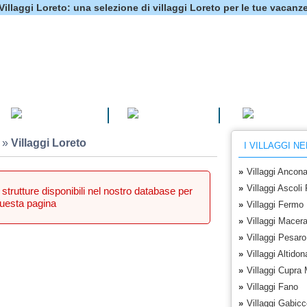
Villaggi Loreto: una selezione di villaggi Loreto per le tue vacanz
CAMPEGGI
VILLAGGI
HOTEL
»
Villaggi Loreto
I VILLAGGI N
»
Villaggi Ancon
»
Villaggi Ascoli
trutture disponibili nel nostro database per
uesta pagina
»
Villaggi Fermo
»
Villaggi Macera
»
Villaggi Pesaro
»
Villaggi Altidon
»
Villaggi Cupra 
»
Villaggi Fano
»
Villaggi Gabicc