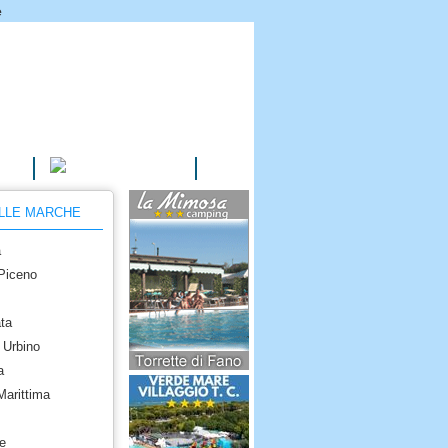
e
AGRITURISMI
ELLE MARCHE
a
 Piceno
ta
 Urbino
a
Marittima
e