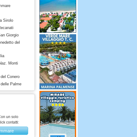
ammare
a Sirolo
Recanati
San Giorgio
nedetto del
lia
Naz. Monti
a del Conero
a delle Palme
on un solo
lick contatti:
ammare