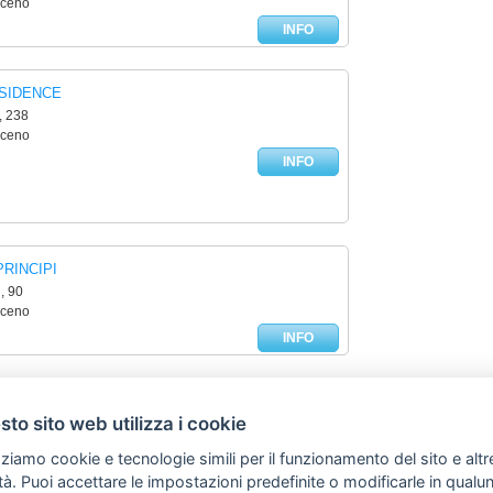
iceno
INFO
SIDENCE
, 238
iceno
INFO
RINCIPI
, 90
iceno
INFO
DON DIEGO
to sito web utilizza i cookie
 128
iceno
zziamo cookie e tecnologie simili per il funzionamento del sito e altr
INFO
lità. Puoi accettare le impostazioni predefinite o modificarle in qual