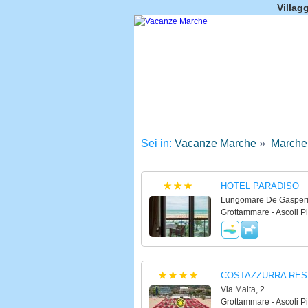
Villag
Sei in:
Vacanze Marche
»
Marche
HOTEL PARADISO
Lungomare De Gasperi
Grottammare - Ascoli P
COSTAZZURRA RES
Via Malta, 2
Grottammare - Ascoli P