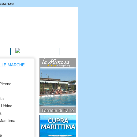
vacanze
AGRITURISMI
ELLE MARCHE
a
 Piceno
ta
 Urbino
a
Marittima
e