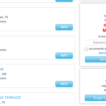
i
ri, 76
r
iceno
o
INFO
M
la tua
acconsento al
iceno
dati 
INFO
LME
, 166
iceno
INFO
mig
l
 LE TERRAZZE
Scopri L
, 70