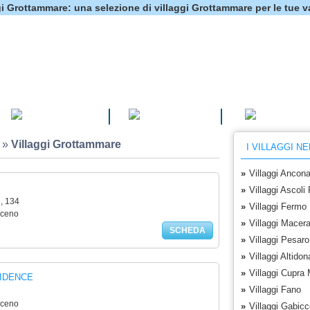
gi Grottammare: una selezione di villaggi Grottammare per le tue 
CAMPEGGI
VILLAGGI
HOTEL
»
Villaggi Grottammare
I VILLAGGI N
»
Villaggi Ancon
»
Villaggi Ascoli
, 134
»
Villaggi Fermo
iceno
»
Villaggi Macera
SCHEDA
»
Villaggi Pesaro
»
Villaggi Altidon
»
Villaggi Cupra 
IDENCE
»
Villaggi Fano
iceno
»
Villaggi Gabicc