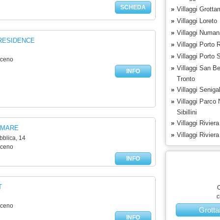
SCHEDA
»
Villaggi Grott
»
Villaggi Loreto
»
Villaggi Numan
RESIDENCE
»
Villaggi Porto 
»
Villaggi Porto 
iceno
»
Villaggi San Be
INFO
Tronto
»
Villaggi Senigal
»
Villaggi Parco 
Sibillini
»
Villaggi Rivier
AMARE
»
Villaggi Rivier
blica, 14
iceno
INFO
T
C
c
iceno
Grott
INFO