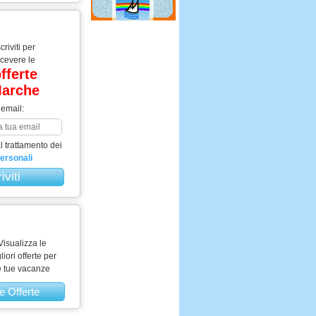
scriviti per
icevere le
fferte
arche
 email:
 trattamento dei
personali
Visualizza le
liori offerte per
e tue vacanze
e Offerte