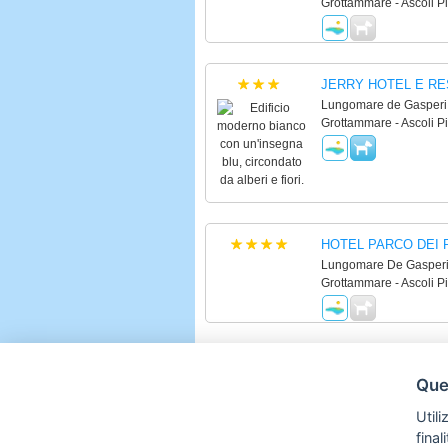
Grottammare - Ascoli P
JERRY HOTEL E RE
Lungomare de Gasperi
Grottammare - Ascoli P
HOTEL PARCO DEI P
Lungomare De Gasperi
Grottammare - Ascoli P
CAMPING VILLAGE 
Ques
Lungomare De Gasperi
Grottammare - Ascoli P
Utili
fina