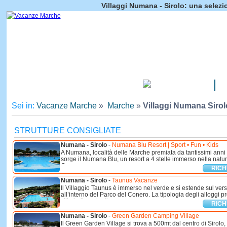
Villaggi Numana - Sirolo: una selezi
CAMPEGGI
Sei in:
Vacanze Marche
»
Marche
»
Villaggi Numana Sirol
STRUTTURE CONSIGLIATE
Numana - Sirolo
-
Numana Blu Resort | Sport • Fun • Kids
A Numana, località delle Marche premiata da tantissimi anni 
sorge il Numana Blu, un resort a 4 stelle immerso nella natur
Conero, a ...
RICH
Numana - Sirolo
-
Taunus Vacanze
Il Villaggio Taunus è immerso nel verde e si estende sul vers
all’interno del Parco del Conero. La tipologia degli alloggi 
ville indipendenti ...
RICH
Numana - Sirolo
-
Green Garden Camping Village
Il Green Garden Village si trova a 500mt dal centro di Sirolo,