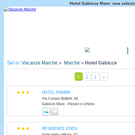
Hotel Gabicce Mare: una selezio
CAMPEGGI
Sei in:
Vacanze Marche
»
Marche
»
Hotel Gabicce
1
2
3
»
HOTEL FABBRI
Via Cesare Battisti, 48
Gabicce Mare - Pesaro e Urbino
RESIDENCE EDEN
Viale della Vittoria, 57