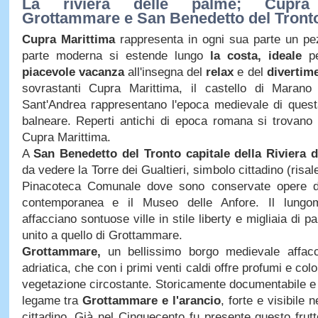
La riviera delle palme; Cupra 
Grottammare e San Benedetto del Tront
Cupra Marittima
rappresenta in ogni sua parte un p
parte moderna si estende lungo
la costa, ideale
p
piacevole vacanza
all'insegna del
relax
e del
divertim
sovrastanti Cupra Marittima, il castello di Marano 
Sant'Andrea rappresentano l'epoca medievale di questa
balneare. Reperti antichi di epoca romana si trovano
Cupra Marittima.
A
San Benedetto del Tronto capitale della Riviera 
da vedere la Torre dei Gualtieri, simbolo cittadino (risale
Pinacoteca Comunale dove sono conservate opere d
contemporanea e il Museo delle Anfore. Il lungo
affacciano sontuose ville in stile liberty e migliaia di p
unito a quello di Grottammare.
Grottammare,
un bellissimo borgo medievale affacc
adriatica, che con i primi venti caldi offre profumi e colo
vegetazione circostante. Storicamente documentabile e 
legame tra
Grottammare e l'arancio
, forte e visibile 
cittadino. Già nel Cinquecento fu presente questo frutt