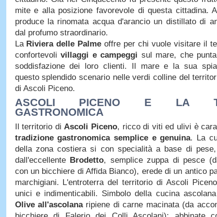
mite e alla posizione favorevole di questa cittadina.
produce la rinomata acqua d'arancio un distillato di an
dal profumo straordinario.
La
Riviera delle Palme
offre per chi vuole visitare il t
confortevoli
villaggi e campeggi
sul mare, che punta
soddisfazione dei loro clienti. Il mare e la sua spi
questo splendido scenario nelle verdi colline del territor
di Ascoli Piceno.
ASCOLI PICENO E LA TRA
GASTRONOMICA
Il territorio di
Ascoli Piceno
, ricco di viti ed ulivi è ca
tradizione gastronomica semplice e genuina
. La cu
della zona costiera si con specialità a base di pese
dall'eccellente
Brodetto
, semplice zuppa di pesce (
con un bicchiere di Affida Bianco), erede di un antico p
marchigiani. L'entroterra del territorio di Ascoli Piceno
unici e indimenticabili. Simbolo della cucina ascola
Olive all'ascolana
ripiene di carne macinata (da acc
bicchiere di Falerio dei Colli Ascolani): abbinate co