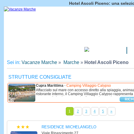
Hotel Ascoli Piceno: una selezi
CAMPEGGI
Sei in:
Vacanze Marche
»
Marche
»
Hotel Ascoli Piceno
STRUTTURE CONSIGLIATE
Cupra Marittima
-
Camping Villaggio Calypso
Affacciato sul mare con accesso diretto alla spiaggia, animaz
ristorante interno, il Camping Villaggio Calypso rappresenta l
vacanza si vive tra mare autentico, risate spontanee e ...
RICH
1
2
3
4
5
»
RESIDENCE MICHELANGELO
Viale Rinascimento 27