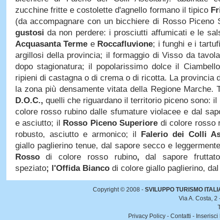
zucchine fritte e costolette d'agnello formano il tipico
Fr
(da accompagnare con un bicchiere di Rosso Piceno 
gustosi
da non perdere: i prosciutti affumicati e le sal
Acquasanta Terme
e
Roccafluvione
; i funghi e i tartuf
argillosi della provincia; il formaggio di Visso da tavol
dopo stagionatura; il popolarissimo dolce il Ciambellotto
ripieni di castagna o di crema o di ricotta. La provincia 
la zona più densamente vitata della Regione Marche. T
D.O.C.,
quelli che riguardano il territorio piceno sono: il
colore rosso rubino dalle sfumature violacee e dal sapor
e asciutto; il
Rosso Piceno Superiore
di colore rosso 
robusto, asciutto e armonico; il
Falerio dei Colli A
giallo paglierino tenue, dal sapore secco e leggermente 
Rosso
di colore rosso rubino
,
dal sapore frutta
speziato
; l'Offida Bianco
di colore giallo paglierino, dal
Copyright © 2008 -
SVILUPPO TURISMO ITALIA 
Via A. Costa, 2
Privacy Policy
-
Contatti
-
Inserisci 