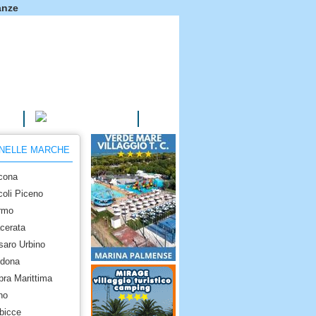
anze
AGRITURISMI
 NELLE MARCHE
cona
coli Piceno
rmo
cerata
saro Urbino
idona
pra Marittima
no
bicce