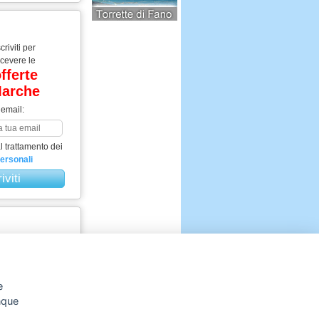
scriviti per
icevere le
fferte
arche
 email:
 trattamento dei
personali
Visualizza le
liori offerte per
e tue vacanze
e
e Offerte
unque