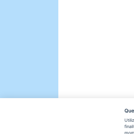
Ques
Utili
fina
mom