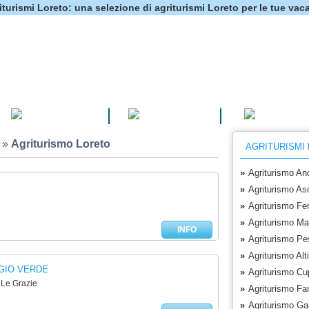
iturismi Loreto: una selezione di agriturismi Loreto per le tue vac
CAMPEGGI
VILLAGGI
HOTEL
»
Agriturismo Loreto
AGRITURISMI
»
Agriturismo An
»
Agriturismo As
»
Agriturismo Fe
»
Agriturismo Ma
INFO
»
Agriturismo Pe
»
Agriturismo Alt
GIO VERDE
»
Agriturismo Cu
 Le Grazie
»
Agriturismo Fa
»
Agriturismo Ga