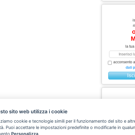
i
r
o
M
la tua
acconsento al
dati 
mig
to sito web utilizza i cookie
l
zziamo cookie e tecnologie simili per il funzionamento del sito e altr
Scopri L
lità. Puoi accettare le impostazioni predefinite o modificarle in qual
ento
Personalizza
.