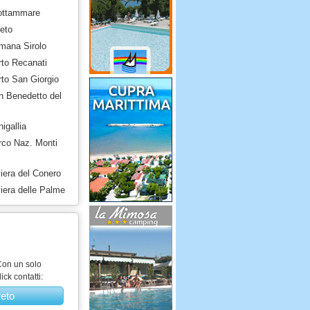
rottammare
eto
mana Sirolo
rto Recanati
rto San Giorgio
n Benedetto del
igallia
rco Naz. Monti
iera del Conero
iera delle Palme
on un solo
lick contatti:
reto