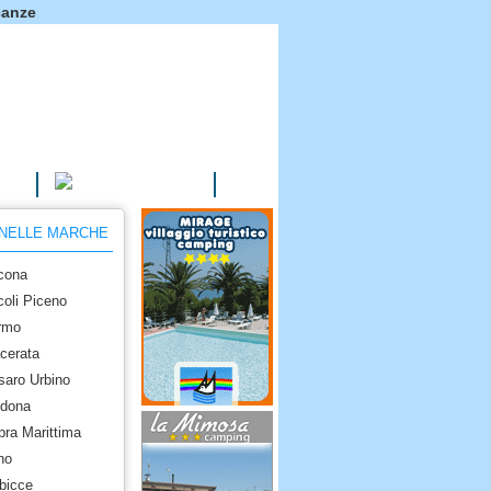
canze
AGRITURISMI
 NELLE MARCHE
cona
coli Piceno
rmo
cerata
saro Urbino
idona
pra Marittima
no
bicce