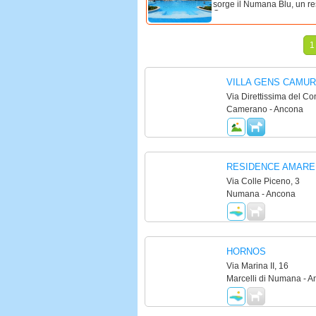
sorge il Numana Blu, un res
Conero, a ...
1
VILLA GENS CAMUR
Via Direttissima del Co
Camerano - Ancona
RESIDENCE AMARE
Via Colle Piceno, 3
Numana - Ancona
HORNOS
Via Marina II, 16
Marcelli di Numana - 