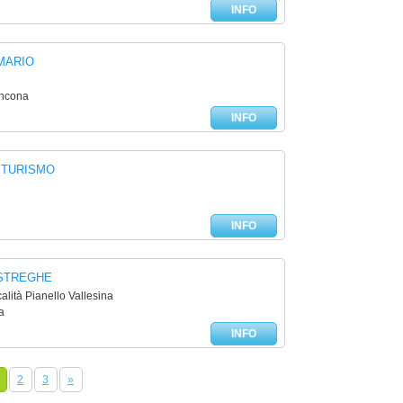
INFO
MARIO
Ancona
INFO
ITURISMO
INFO
 STREGHE
alità Pianello Vallesina
a
INFO
2
3
»