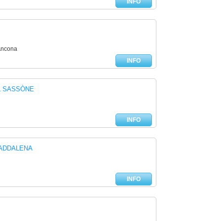
INFO
 Ancona
INFO
L SASSÒNE
INFO
ADDALENA
INFO