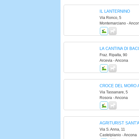
IL LANTERNINO
Via Ronco, 5
Montemarciano - Anco
LA CANTINA DI BAC
Fraz. Ripalta, 90
Arcevia - Ancona
CROCE DEL MORO A
Via Tassanare, 5
Rosora - Ancona
AGRITURIST SANT'
Via S. Anna, 11
Castelplanio - Ancona