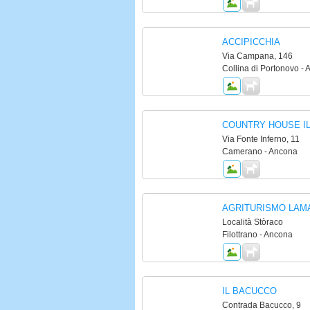
ACCIPICCHIA
Via Campana, 146
Collina di Portonovo -
COUNTRY HOUSE I
Via Fonte Inferno, 11
Camerano - Ancona
AGRITURISMO LAM
Località Stòraco
Filottrano - Ancona
IL BACUCCO
Contrada Bacucco, 9