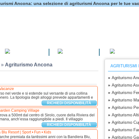
turismi Ancona: una selezione di agriturismi Ancona per le tue va
CAMPEGGI
VILLAGGI
HOTEL
»
Agriturismo Ancona
AGRITURISMI
»
Agriturismo An
»
Agriturismo As
Vacanze
»
Agriturismo Fe
so nel verde e si estende sul versante di una collina
onero. La tipologia degli alloggi prevede appartamenti e
»
Agriturismo Ma
RICHIEDI DISPONIBILITÀ
»
Agriturismo Pe
arden Camping Village
»
Agriturismo Alt
trova a 500mt dal centro di Sirolo, cuore della Riviera del
na, anch’essa raggiungibile a piedi. Il villaggio
»
Agriturismo Cu
RICHIEDI DISPONIBILITÀ
»
Agriturismo Fa
lu Resort | Sport • Fun • Kids
arche premiata da tantissimi anni con la Bandiera Blu,
»
Agriturismo Ga