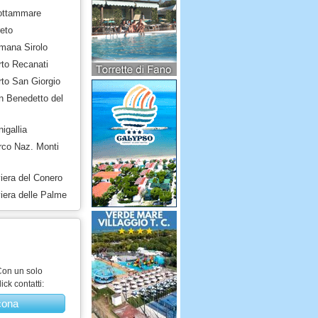
rottammare
eto
mana Sirolo
rto Recanati
rto San Giorgio
n Benedetto del
igallia
rco Naz. Monti
iera del Conero
iera delle Palme
on un solo
lick contatti:
cona