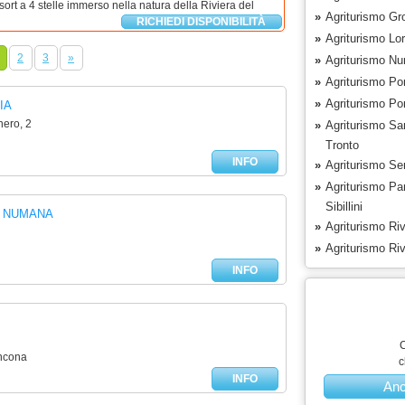
ort a 4 stelle immerso nella natura della Riviera del
»
Agriturismo G
RICHIEDI DISPONIBILITÀ
»
Agriturismo Lor
2
3
»
»
Agriturismo Nu
»
Agriturismo Po
»
Agriturismo Po
IA
nero, 2
»
Agriturismo Sa
Tronto
INFO
»
Agriturismo Sen
»
Agriturismo Pa
Sibillini
 NUMANA
»
Agriturismo Riv
»
Agriturismo Riv
INFO
C
Ancona
c
INFO
An