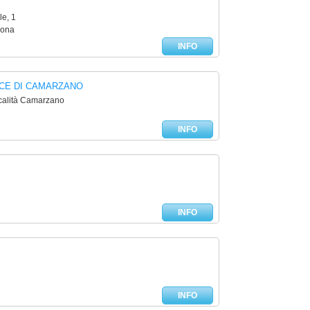
le, 1
cona
INFO
CE DI CAMARZANO
calità Camarzano
INFO
INFO
INFO