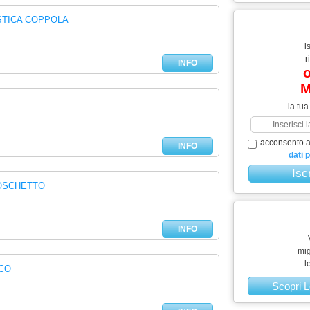
STICA COPPOLA
i
r
INFO
o
M
la tua
acconsento al
INFO
dati 
BOSCHETTO
INFO
mig
l
CCO
Scopri L