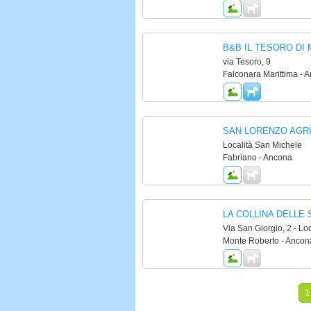
B&B IL TESORO DI 
via Tesoro, 9
Falconara Marittima - 
SAN LORENZO AGR
Località San Michele
Fabriano - Ancona
LA COLLINA DELLE
Via San Giorgio, 2 - Loc
Monte Roberto - Ancon
1