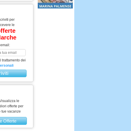
scriviti per
icevere le
fferte
arche
 email:
 trattamento dei
personali
Visualizza le
liori offerte per
e tue vacanze
e Offerte