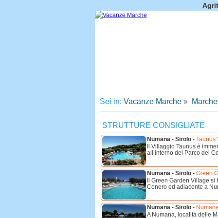
Agri
Sei in:
Vacanze Marche
»
Marche
STRUTTURE CONSIGLIATE
Numana - Sirolo
-
Taunus 
Il Villaggio Taunus è immer
all’interno del Parco del C
ville indipendenti ...
Numana - Sirolo
-
Green G
Il Green Garden Village si 
Conero ed adiacente a Numa
dispone di ...
Numana - Sirolo
-
Numana B
A Numana, località delle M