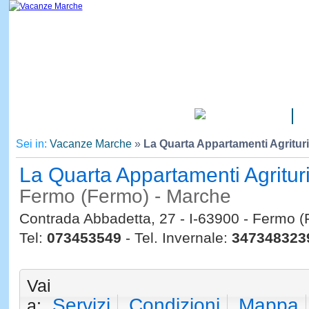
CAMPEGGI
Sei in:
Vacanze Marche
»
La Quarta Appartamenti Agritu
La Quarta Appartamenti Agritu
Fermo (Fermo) - Marche
Contrada Abbadetta, 27 - I-63900 - Fermo 
Tel:
073453549
- Tel. Invernale:
347348323
Vai
Servizi
Condizioni
Mappa
a: